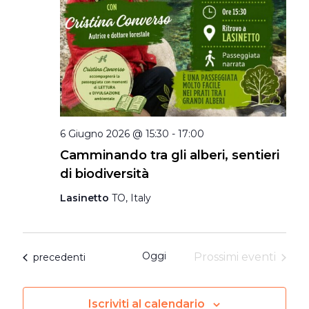
6 Giugno 2026 @ 15:30
-
17:00
Camminando tra gli alberi, sentieri
di biodiversità
Lasinetto
TO, Italy
Oggi
Eventi
Prossimi eventi
precedenti
Iscriviti al calendario