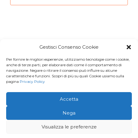
Gestisci Consenso Cookie
Per fornire le migliori esperienze, utilizziamo tecnologie come i cookie,
Iscriviti a
Macondo Post
, la
anche di terze parti, per elaborare dati come il comportamento di
navigazione. Negare o ritirare il consenso può influire su alcune
Newsletter di BuendiaBooks
caratteristiche e funzioni. Scopri di più su quali Cookie usiamo sulla
pagina
Privacy Policy
La voglio!
Accetta
© 2026 · Buendia Books - P.I 11678260016 | C.F.
Nega
MGVFNC86L43L219J |
Privacy Policy
Visualizza le preferenze
Creato e aggiornato con cura da
Gloweb.it