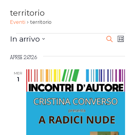
territorio
Eventi
territorio
EVENTI
In arrivo
EVENTI
Ev
Cerca
Lista
Seleziona
RICERC
Vi
la
Aprile 2026
E
Na
data.
VISTE
MER
1
NAVIG