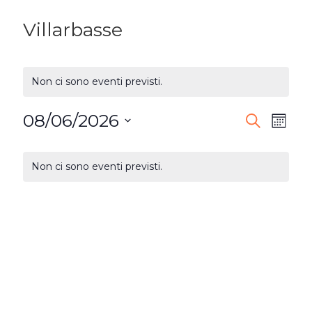
Villarbasse
Non ci sono eventi previsti.
08/06/2026
EVENTI
Ev
Cerca
Mese
Seleziona
RICERC
Vi
CALENDARIO
la
Non ci sono eventi previsti.
E
DI
Na
data.
VISTE
EVENTI
NAVIG