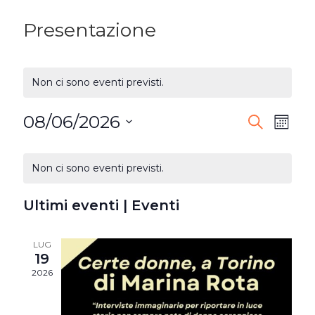
Presentazione
Non ci sono eventi previsti.
08/06/2026
EVENTI
Ev
Cerca
Mese
Seleziona
RICERC
Vi
CALENDARIO
la
Non ci sono eventi previsti.
E
DI
Na
data.
VISTE
Ultimi eventi | Eventi
EVENTI
NAVIG
LUG
19
2026