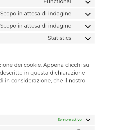
Functional
service
Consent
sourcebuster-
to
Scopo in attesa di indagine
js
service
Consent
wordfence
to
Scopo in attesa di indagine
service
Consent
google-
to
Statistics
fonts
service
Consent
google-
to
maps
service
varie
ione dei cookie. Appena clicchi su
 descritto in questa dichiarazione
di in considerazione, che il nostro
Sempre attivo