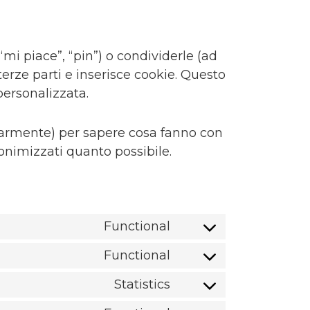
i piace”, “pin”) o condividerle (ad
erze parti e inserisce cookie. Questo
ersonalizzata.
olarmente) per sapere cosa fanno con
onimizzati quanto possibile.
Functional
Consent
to
Functional
service
Consent
wordpress
to
Statistics
service
Consent
complianz
to