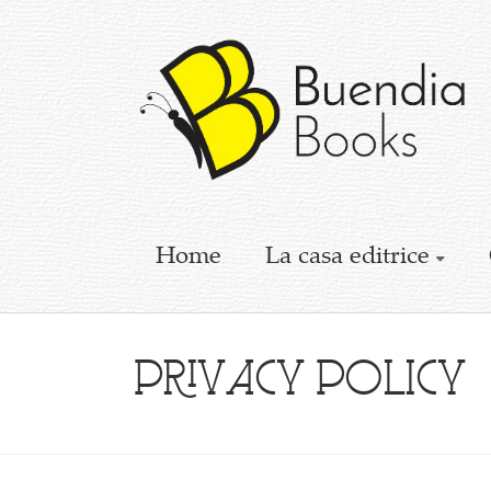
Buendia
Books
I
racconti
mettono
le
ali
Home
La casa editrice
Privacy Policy