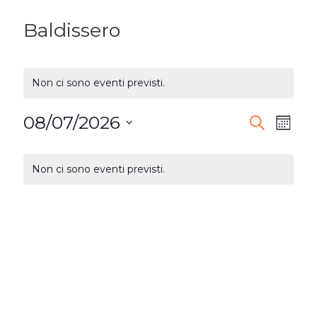
Baldissero
Non ci sono eventi previsti.
08/07/2026
EVENTI
Ev
Cerca
Mese
Seleziona
RICERC
Vi
CALENDARIO
la
Non ci sono eventi previsti.
E
DI
Na
data.
VISTE
EVENTI
NAVIG