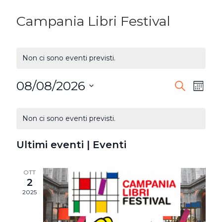
Campania Libri Festival
Non ci sono eventi previsti.
08/08/2026
EVENTI
Ev
Cerca
Mese
Seleziona
RICERC
Vi
CALENDARIO
la
Non ci sono eventi previsti.
E
DI
Na
data.
VISTE
Ultimi eventi | Eventi
EVENTI
NAVIG
OTT
2
2025