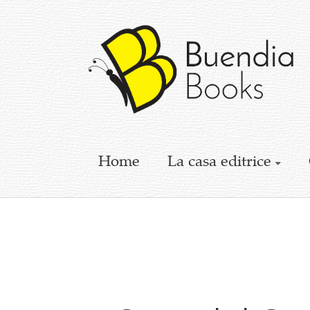
Buendia
Books
I
racconti
mettono
le
ali
Home
La casa editrice