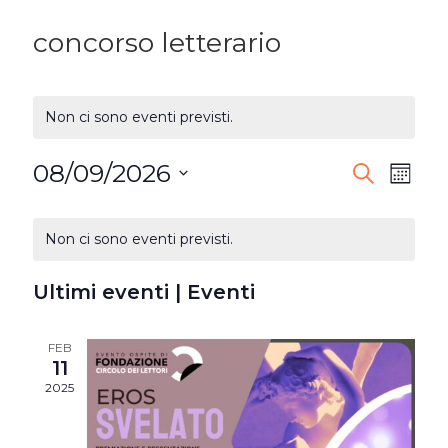
concorso letterario
Non ci sono eventi previsti.
08/09/2026
EVENTI
Ev
Cerca
Mese
Seleziona
RICERC
Vi
CALENDARIO
la
Non ci sono eventi previsti.
E
DI
Na
data.
VISTE
Ultimi eventi | Eventi
EVENTI
NAVIG
FEB
11
2025