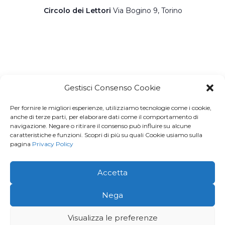
Circolo dei Lettori
Via Bogino 9, Torino
Gestisci Consenso Cookie
Per fornire le migliori esperienze, utilizziamo tecnologie come i cookie,
Iscriviti a
Macondo Post
, la
anche di terze parti, per elaborare dati come il comportamento di
navigazione. Negare o ritirare il consenso può influire su alcune
Newsletter di BuendiaBooks
caratteristiche e funzioni. Scopri di più su quali Cookie usiamo sulla
pagina
Privacy Policy
La voglio!
Accetta
© 2026 · Buendia Books - P.I 11678260016 | C.F.
Nega
MGVFNC86L43L219J |
Privacy Policy
Visualizza le preferenze
Creato e aggiornato con cura da
Gloweb.it