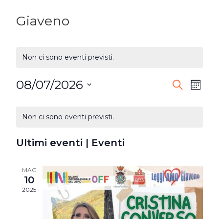
Giaveno
Non ci sono eventi previsti.
08/07/2026
EVENTI
Ev
Cerca
Mese
Seleziona
RICERC
Vi
CALENDARIO
la
Non ci sono eventi previsti.
E
DI
Na
data.
VISTE
Ultimi eventi | Eventi
EVENTI
NAVIG
MAG
10
2025