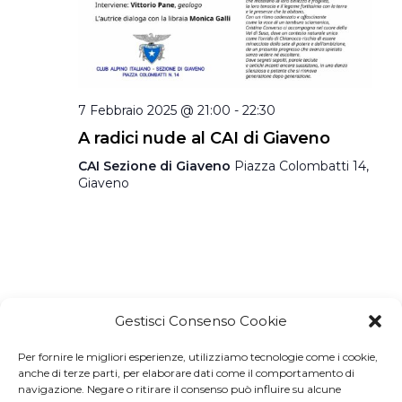
7 Febbraio 2025 @ 21:00
-
22:30
A radici nude al CAI di Giaveno
CAI Sezione di Giaveno
Piazza Colombatti 14,
Giaveno
Gestisci Consenso Cookie
Per fornire le migliori esperienze, utilizziamo tecnologie come i cookie,
Iscriviti a
Macondo Post
, la
anche di terze parti, per elaborare dati come il comportamento di
navigazione. Negare o ritirare il consenso può influire su alcune
Newsletter di BuendiaBooks