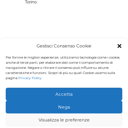
Torino
Gestisci Consenso Cookie
Per fornire le migliori esperienze, utilizziamo tecnologie come i cookie,
Iscriviti a
Macondo Post
, la
anche di terze parti, per elaborare dati come il comportamento di
navigazione. Negare o ritirare il consenso può influire su alcune
Newsletter di BuendiaBooks
caratteristiche e funzioni. Scopri di più su quali Cookie usiamo sulla
pagina
Privacy Policy
La voglio!
Accetta
© 2026 · Buendia Books - P.I 11678260016 | C.F.
Nega
MGVFNC86L43L219J |
Privacy Policy
Visualizza le preferenze
Creato e aggiornato con cura da
Gloweb.it