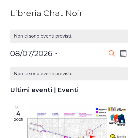
Libreria Chat Noir
Non ci sono eventi previsti.
08/07/2026
EVENTI
Ev
Cerca
Mese
Seleziona
RICERC
Vi
CALENDARIO
la
Non ci sono eventi previsti.
E
DI
Na
data.
VISTE
Ultimi eventi | Eventi
EVENTI
NAVIG
OTT
4
2025