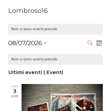
Lombroso16
Non ci sono eventi previsti.
08/07/2026
EVENTI
Ev
Cerca
Mese
Seleziona
RICERC
Vi
CALENDARIO
la
Non ci sono eventi previsti.
E
DI
Na
data.
VISTE
Ultimi eventi | Eventi
EVENTI
NAVIG
LUG
3
2025