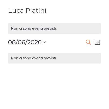
Luca Platini
Non ci sono eventi previsti.
08/06/2026
EVENTI
Ev
Cerca
Mese
Seleziona
RICERC
Vi
CALENDARIO
la
Non ci sono eventi previsti.
E
DI
Na
data.
VISTE
EVENTI
NAVIG