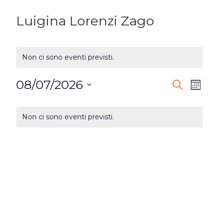
Luigina Lorenzi Zago
Non ci sono eventi previsti.
08/07/2026
EVENTI
Ev
Cerca
Mese
Seleziona
RICERC
Vi
CALENDARIO
la
Non ci sono eventi previsti.
E
DI
Na
data.
VISTE
EVENTI
NAVIG