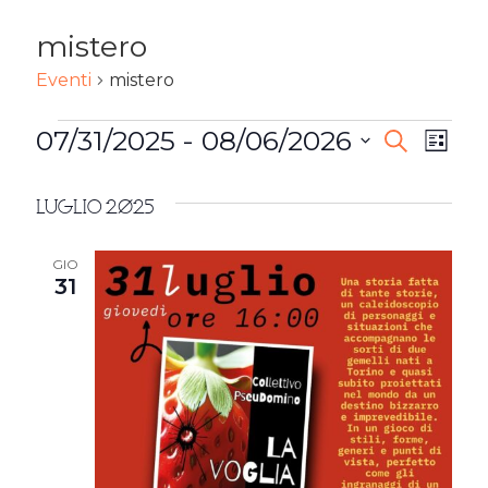
mistero
Eventi
mistero
EVENTI
07/31/2025
 - 
08/06/2026
EVENTI
Ev
Cerca
Lista
Seleziona
RICERC
Vi
la
Luglio 2025
E
Na
data.
VISTE
GIO
31
NAVIG