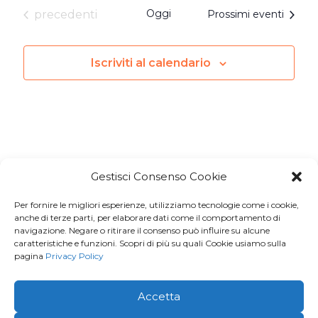
Eventi
Oggi
precedenti
Prossimi eventi
Iscriviti al calendario
Gestisci Consenso Cookie
Per fornire le migliori esperienze, utilizziamo tecnologie come i cookie,
Iscriviti a
Macondo Post
, la
anche di terze parti, per elaborare dati come il comportamento di
navigazione. Negare o ritirare il consenso può influire su alcune
Newsletter di BuendiaBooks
caratteristiche e funzioni. Scopri di più su quali Cookie usiamo sulla
pagina
Privacy Policy
La voglio!
Accetta