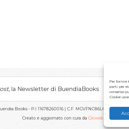
Per fornire 
parti, per e
ost
, la Newsletter di BuendiaBooks
consenso può
Cookie usi
Buendia Books - P.I 11678260016 | C.F. MGVFNC86L43L219J |
Pri
Acc
Creato e aggiornato con cura da
Gloweb.it