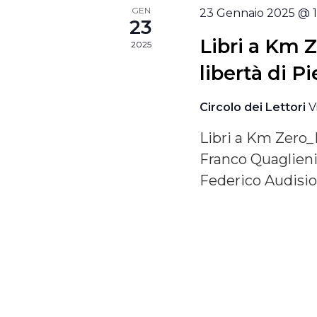
EVENTI
GEN
23 Gennaio 2025 @ 
23
Libri a Km 
2025
libertà di P
Circolo dei Lettori
V
Libri a Km Zero_L
Franco Quaglieni:
Federico Audisio 