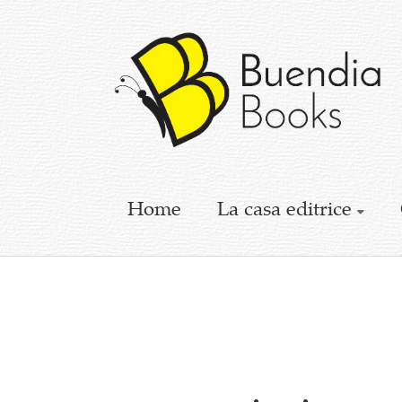
Buendia
Books
I
racconti
mettono
le
ali
Home
La casa editrice