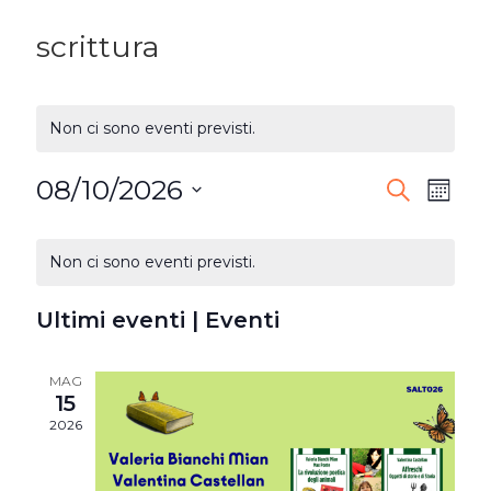
scrittura
Non ci sono eventi previsti.
08/10/2026
EVENTI
Ev
Cerca
Mese
Seleziona
RICERC
Vi
CALENDARIO
la
Non ci sono eventi previsti.
E
DI
Na
data.
VISTE
Ultimi eventi | Eventi
EVENTI
NAVIG
MAG
15
2026