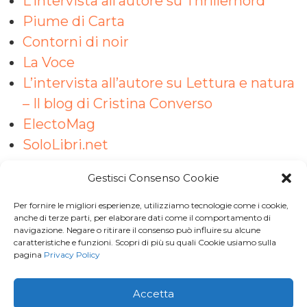
L’intervista all’autore su Thrillernord
Piume di Carta
Contorni di noir
La Voce
L’intervista all’autore su Lettura e natura
– Il blog di Cristina Converso
ElectoMag
SoloLibri.net
Gestisci Consenso Cookie
Per fornire le migliori esperienze, utilizziamo tecnologie come i cookie,
Iscriviti a
Macondo Post
, la
anche di terze parti, per elaborare dati come il comportamento di
navigazione. Negare o ritirare il consenso può influire su alcune
Newsletter di BuendiaBooks
caratteristiche e funzioni. Scopri di più su quali Cookie usiamo sulla
pagina
Privacy Policy
La voglio!
Accetta