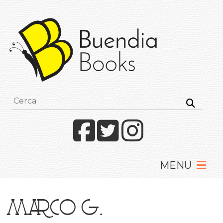
Buendia
Books
I
racconti
mettono
le
ali
Facebook
Twitter
Instagram
Marco G.