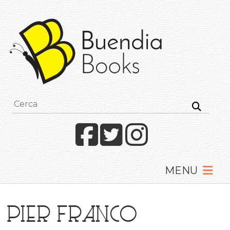
Buendia
Books
I
racconti
mettono
le
ali
Facebook
Twitter
Instagram
Pier Franco