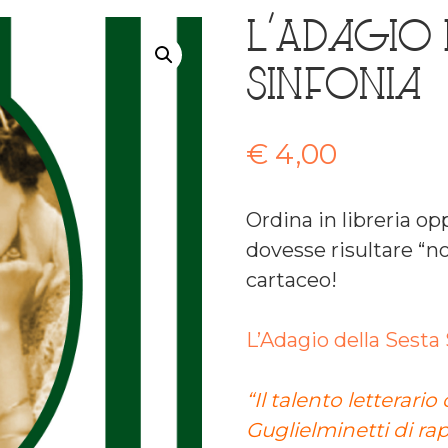
L’Adagio 
Sinfonia
€
4,00
Ordina in libreria o
dovesse risultare “no
cartaceo!
L’Adagio della Sesta
“Il talento letterari
Guglielminetti di ra