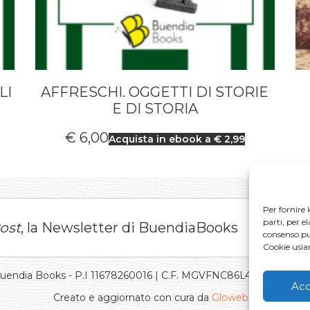
LI
AFFRESCHI. OGGETTI DI STORIE
E DI STORIA
€
6,00
Acquista in ebook a € 2,99
Per fornire 
parti, per e
ost
, la Newsletter di BuendiaBooks
consenso può
Cookie usi
Buendia Books - P.I 11678260016 | C.F. MGVFNC86L43L219J |
Pri
Acc
Creato e aggiornato con cura da
Gloweb.it