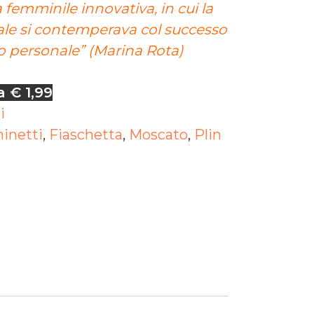
femminile innovativa, in cui la
uale si contemperava col successo
o personale” (Marina Rota)
a € 1,99
i
inetti
,
Fiaschetta
,
Moscato
,
Plin