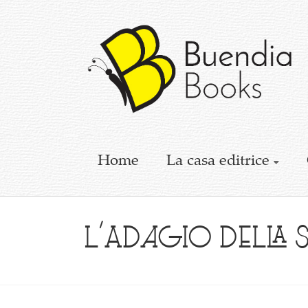
Buendia
Books
I
racconti
mettono
le
ali
Home
La casa editrice
L’Adagio della 