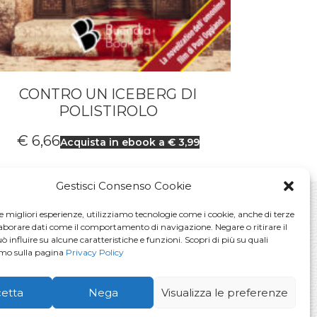
CONTRO UN ICEBERG DI
PAP
POLISTIROLO
ED
€
6,66
€
6,
Acquista in ebook a € 3,99
Gestisci Consenso Cookie
le migliori esperienze, utilizziamo tecnologie come i cookie, anche di terze
laborare dati come il comportamento di navigazione. Negare o ritirare il
La voglio!
 influire su alcune caratteristiche e funzioni. Scopri di più su quali
amo sulla pagina
Privacy Policy
vacy Policy
etta
Nega
Visualizza le preferenze