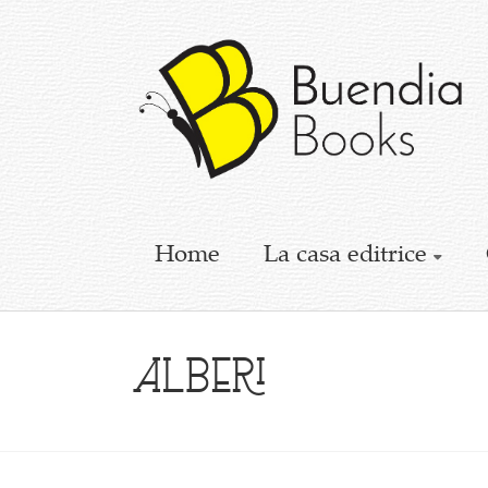
Buendia
Books
I
racconti
mettono
le
ali
Home
La casa editrice
alberi