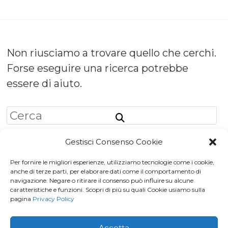
Non riusciamo a trovare quello che cerchi.
Forse eseguire una ricerca potrebbe
essere di aiuto.
Gestisci Consenso Cookie
Per fornire le migliori esperienze, utilizziamo tecnologie come i cookie,
Iscriviti a
Macondo Post
, la
anche di terze parti, per elaborare dati come il comportamento di
navigazione. Negare o ritirare il consenso può influire su alcune
Newsletter di BuendiaBooks
caratteristiche e funzioni. Scopri di più su quali Cookie usiamo sulla
pagina
Privacy Policy
La voglio!
Accetta