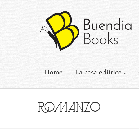
Buendia
Books
I
racconti
mettono
le
ali
Home
La casa editrice
romanzo