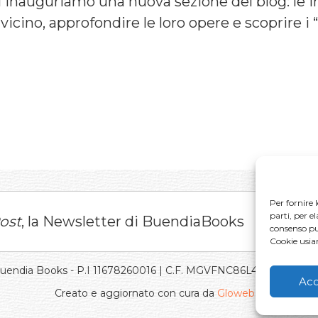
i inauguriamo una nuova sezione del blog: le in
cino, approfondire le loro opere e scoprire i “d
Per fornire 
parti, per e
ost
, la Newsletter di BuendiaBooks
consenso può
Cookie usi
Buendia Books - P.I 11678260016 | C.F. MGVFNC86L43L219J |
Pri
Acc
Creato e aggiornato con cura da
Gloweb.it