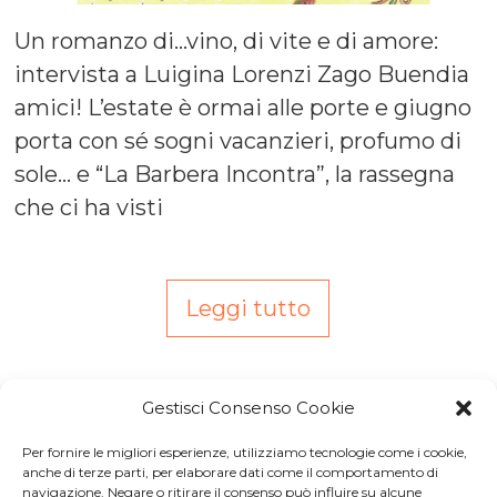
Un romanzo di…vino, di vite e di amore:
intervista a Luigina Lorenzi Zago Buendia
amici! L’estate è ormai alle porte e giugno
porta con sé sogni vacanzieri, profumo di
sole… e “La Barbera Incontra”, la rassegna
che ci ha visti
Leggi tutto
Gestisci Consenso Cookie
Per fornire le migliori esperienze, utilizziamo tecnologie come i cookie,
Iscriviti a
Macondo Post
, la
anche di terze parti, per elaborare dati come il comportamento di
navigazione. Negare o ritirare il consenso può influire su alcune