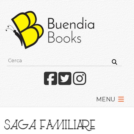
Buendia
Books
I
racconti
mettono
le
ali
Facebook
Twitter
Instagram
saga familiare