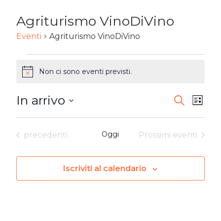
Agriturismo VinoDiVino
Eventi
Agriturismo VinoDiVino
EVENTI
Non ci sono eventi previsti.
Notice
In arrivo
EVENTI
Ev
Cerca
Lista
Seleziona
RICERC
Vi
la
Eventi
Oggi
precedenti
Prossimi eventi
E
Na
data.
VISTE
Iscriviti al calendario
NAVIG