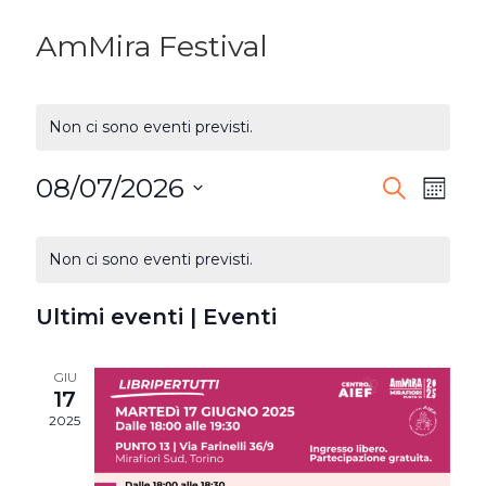
AmMira Festival
Non ci sono eventi previsti.
08/07/2026
EVENTI
Ev
Cerca
Mese
Seleziona
RICERC
Vi
CALENDARIO
la
Non ci sono eventi previsti.
E
DI
Na
data.
VISTE
Ultimi eventi | Eventi
EVENTI
NAVIG
GIU
17
2025