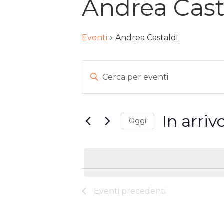
Andrea Cast
Eventi
Andrea Castaldi
EVENTI
EVENTI
Inserisci
Parola
RICERCA
Chiave.
E
In arriv
Cerca
Oggi
VISTE
Eventi
Seleziona
per
la
NAVIGAZIONE
Parola
data.
Chiave.
Eventi
precedenti