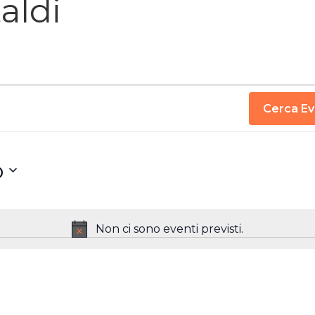
aldi
Cerca Ev
o
Non ci sono eventi previsti.
Notice