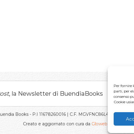
Per fornire 
parti, per e
ost
, la Newsletter di BuendiaBooks
consenso può
Cookie usi
Buendia Books - P.I 11678260016 | C.F. MGVFNC86L43L219J |
Pri
Acc
Creato e aggiornato con cura da
Gloweb.it