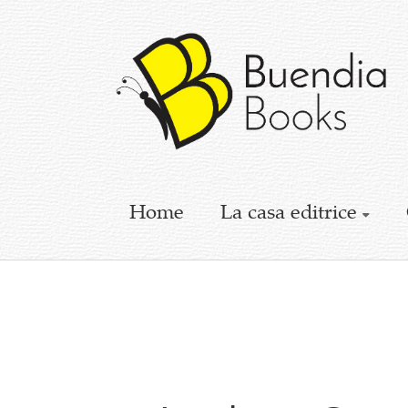
Buendia
Books
I
racconti
mettono
le
ali
Home
La casa editrice