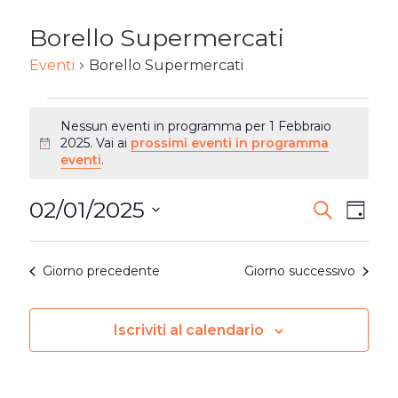
Borello Supermercati
Eventi
Borello Supermercati
EVENTI
Nessun eventi in programma per 1 Febbraio
FOR
2025. Vai ai
prossimi eventi in programma
Notice
eventi
.
1
02/01/2025
EVENTI
Ev
Cerca
FEBBRAIO
Giorn
Seleziona
RICERC
2025
Vi
la
Giorno precedente
Giorno successivo
E
Na
data.
VISTE
Iscriviti al calendario
NAVIG