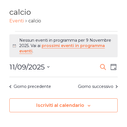
calcio
Eventi
calcio
EVENTI
Nessun eventi in programma per 9 Novembre
FOR
2025. Vai ai
prossimi eventi in programma
Notice
eventi
.
9
11/09/2025
EVENTI
Ev
Cerca
NOVEMBRE
Giorn
Seleziona
RICERC
2025
Vi
la
Giorno precedente
Giorno successivo
E
Na
data.
VISTE
Iscriviti al calendario
NAVIG