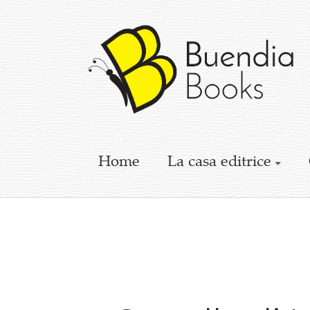
Buendia
Books
I
racconti
mettono
le
ali
Home
La casa editrice