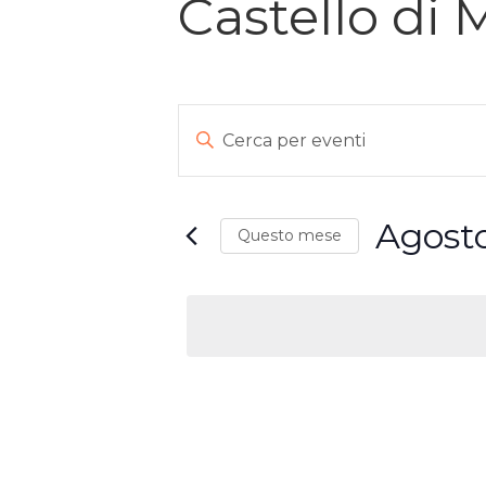
Castello di 
EVENTI
Inserisci
Parola
RICERCA
Chiave.
E
Agost
Cerca
Questo mese
VISTE
Eventi
Seleziona
per
la
NAVIGAZIONE
Parola
data.
Chiave.
CALENDARIO
DI