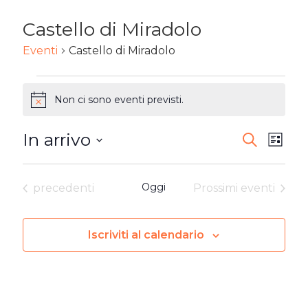
Castello di Miradolo
Eventi
Castello di Miradolo
EVENTI
Non ci sono eventi previsti.
Notice
In arrivo
EVENTI
Ev
Cerca
Lista
Seleziona
RICERC
Vi
la
Eventi
Oggi
precedenti
Prossimi eventi
E
Na
data.
VISTE
Iscriviti al calendario
NAVIG