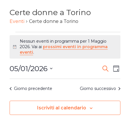
Certe donne a Torino
Eventi
Certe donne a Torino
EVENTI
Nessun eventi in programma per 1 Maggio
FOR
2026. Vai ai
prossimi eventi in programma
Notice
eventi
.
1
05/01/2026
EVENTI
Ev
Cerca
MAGGIO
Giorn
Seleziona
RICERC
2026
Vi
la
Giorno precedente
Giorno successivo
E
Na
data.
VISTE
Iscriviti al calendario
NAVIG