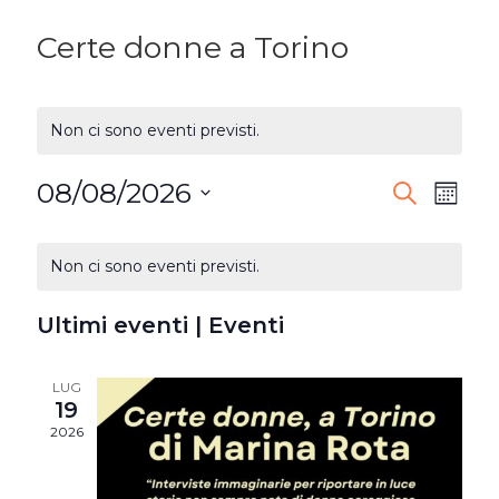
Certe donne a Torino
Non ci sono eventi previsti.
08/08/2026
EVENTI
Ev
Cerca
Mese
Seleziona
RICERC
Vi
CALENDARIO
la
Non ci sono eventi previsti.
E
DI
Na
data.
VISTE
Ultimi eventi | Eventi
EVENTI
NAVIG
LUG
19
2026