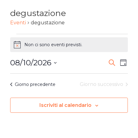
degustazione
Eventi
degustazione
EVENTI
Non ci sono eventi previsti.
Notice
FOR
08/10/2026
10
EVENTI
Ev
Cerca
Giorn
Seleziona
AGOSTO
RICERC
Vi
la
Giorno successivo
Giorno precedente
2026
E
Na
data.
VISTE
Iscriviti al calendario
NAVIG