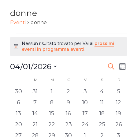
donne
Eventi
donne
EVENTI
Nessun risultato trovato per Vai ai
prossimi
Notice
eventi in programma eventi
.
04/01/2026
EVENTI
Ev
Cerca
Mese
Seleziona
RICERC
Vi
L
LUNEDÌ
M
MARTEDÌ
M
MERCOLEDÌ
G
GIOVEDÌ
V
VENERDÌ
S
SABATO
D
DOMENI
CALENDARIO
la
E
0
0
0
0
0
0
0
30
31
1
2
3
4
5
DI
Na
data.
eventi
eventi
eventi
eventi
eventi
eventi
eventi
VISTE
0
0
0
0
0
0
0
6
7
8
9
10
11
12
EVENTI
eventi
eventi
eventi
eventi
eventi
eventi
eventi
NAVIG
0
0
0
0
0
0
0
13
14
15
16
17
18
19
eventi
eventi
eventi
eventi
eventi
eventi
eventi
0
0
0
0
0
0
0
20
21
22
23
24
25
26
eventi
eventi
eventi
eventi
eventi
eventi
eventi
0
0
0
0
0
0
0
27
28
29
30
1
2
3