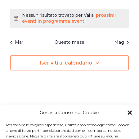
eventi
eventi
eventi
eventi
eventi
eventi
eventi
Nessun risultato trovato per Vai ai
prossimi
Notice
eventi in programma eventi
.
Mar
Questo mese
Mag
Iscriviti al calendario
Gestisci Consenso Cookie
Per fornire le migliori esperienze, utilizziamo tecnologie come i cookie,
Iscriviti a
Macondo Post
, la
anche di terze parti, per elaborare dati come il comportamento di
navigazione. Negare o ritirare il consenso può influire su alcune