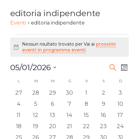
editoria indipendente
Eventi
editoria indipendente
EVENTI
Nessun risultato trovato per Vai ai
prossimi
Notice
eventi in programma eventi
.
05/01/2026
EVENTI
Ev
Cerca
Mese
Seleziona
RICERC
Vi
L
LUNEDÌ
M
MARTEDÌ
M
MERCOLEDÌ
G
GIOVEDÌ
V
VENERDÌ
S
SABATO
D
DOMENI
CALENDARIO
la
E
0
0
0
0
0
0
0
27
28
29
30
1
2
3
DI
Na
data.
eventi
eventi
eventi
eventi
eventi
eventi
eventi
VISTE
0
0
0
0
0
0
0
4
5
6
7
8
9
10
EVENTI
eventi
eventi
eventi
eventi
eventi
eventi
eventi
NAVIG
0
0
0
0
0
0
0
11
12
13
14
15
16
17
eventi
eventi
eventi
eventi
eventi
eventi
eventi
0
0
0
0
0
0
0
18
19
20
21
22
23
24
eventi
eventi
eventi
eventi
eventi
eventi
eventi
0
0
0
0
0
0
0
25
26
27
28
29
30
31