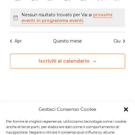
eventi
eventi
eventi
eventi
eventi
eventi
eventi
Nessun risultato trovato per Vai ai
prossimi
Notice
eventi in programma eventi
.
Apr
Questo mese
Giu
Iscriviti al calendario
Gestisci Consenso Cookie
Per fornire le migliori esperienze, utilizziamo tecnologie come i cookie,
Iscriviti a
Macondo Post
, la
anche di terze parti, per elaborare dati come il comportamento di
navigazione. Negare o ritirare il consenso può influire su alcune