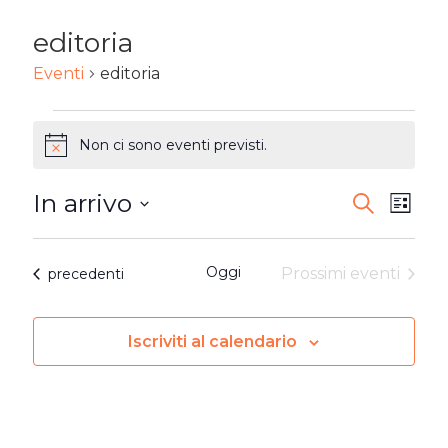
editoria
Eventi
editoria
EVENTI
Non ci sono eventi previsti.
Notice
In arrivo
EVENTI
Ev
Cerca
Lista
Seleziona
RICERC
Vi
la
Oggi
Eventi
Prossimi eventi
precedenti
E
Na
data.
VISTE
Iscriviti al calendario
NAVIG