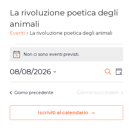
La rivoluzione poetica degli
animali
Eventi
La rivoluzione poetica degli animali
EVENTI
Non ci sono eventi previsti.
Notice
FOR
08/08/2026
8
EVENTI
Ev
Cerca
Giorn
Seleziona
AGOSTO
RICERC
Vi
la
Giorno successivo
Giorno precedente
2026
E
Na
data.
VISTE
Iscriviti al calendario
NAVIG