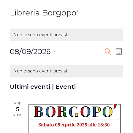
Libreria Borgopo'
Non ci sono eventi previsti.
08/09/2026
EVENTI
Ev
Cerca
Mese
Seleziona
RICERC
Vi
CALENDARIO
la
Non ci sono eventi previsti.
E
DI
Na
data.
VISTE
Ultimi eventi | Eventi
EVENTI
NAVIG
APR
5
2025