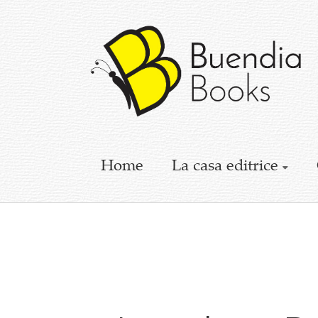
Buendia
Books
I
racconti
mettono
le
ali
Home
La casa editrice