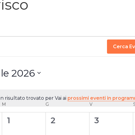
isco
Cerca Ev
ile 2026
ona
 risultato trovato per Vai ai
prossimi eventi in progra
Notice
M
MERCOLEDÌ
G
GIOVEDÌ
V
VENERDÌ
0
0
0
1
2
3
eventi,
eventi,
eventi,