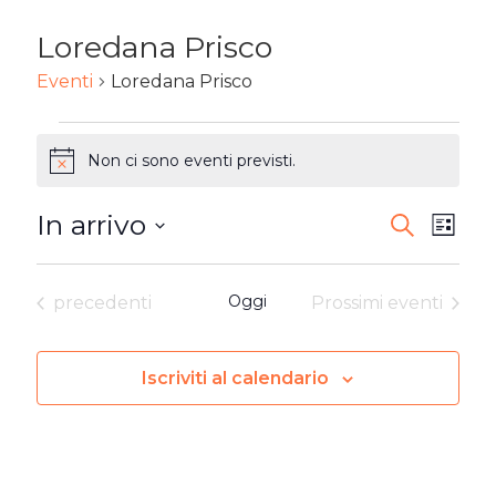
Loredana Prisco
Eventi
Loredana Prisco
EVENTI
Non ci sono eventi previsti.
Notice
In arrivo
EVENTI
Ev
Cerca
Lista
Seleziona
RICERC
Vi
la
Eventi
Oggi
precedenti
Prossimi eventi
E
Na
data.
VISTE
Iscriviti al calendario
NAVIG