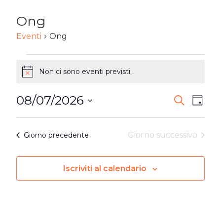
Ong
Eventi
Ong
EVENTI
Non ci sono eventi previsti.
Notice
FOR
08/07/2026
7
EVENTI
Ev
Cerca
Giorn
Seleziona
AGOSTO
RICERC
Vi
la
Giorno successivo
Giorno precedente
2026
E
Na
data.
VISTE
Iscriviti al calendario
NAVIG