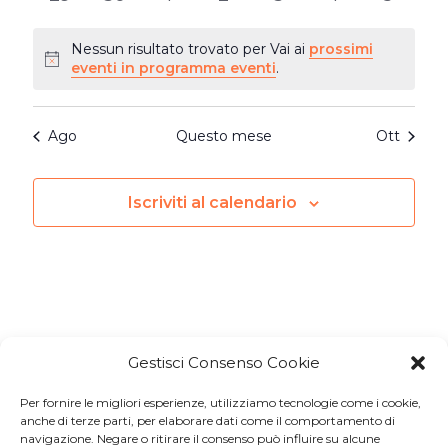
eventi
eventi
eventi
eventi
eventi
eventi
eventi
Nessun risultato trovato per Vai ai
prossimi
Notice
eventi in programma eventi
.
Ago
Questo mese
Ott
Iscriviti al calendario
Gestisci Consenso Cookie
Per fornire le migliori esperienze, utilizziamo tecnologie come i cookie,
Iscriviti a
Macondo Post
, la
anche di terze parti, per elaborare dati come il comportamento di
navigazione. Negare o ritirare il consenso può influire su alcune