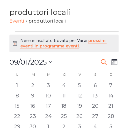
produttori locali
Eventi
produttori locali
EVENTI
Nessun risultato trovato per Vai ai
prossimi
Notice
eventi in programma eventi
.
09/01/2025
EVENTI
Ev
Cerca
Mese
Seleziona
RICERC
Vi
L
LUNEDÌ
M
MARTEDÌ
M
MERCOLEDÌ
G
GIOVEDÌ
V
VENERDÌ
S
SABATO
D
DOMENI
CALENDARIO
la
E
0
0
0
0
0
0
0
1
2
3
4
5
6
7
DI
Na
data.
eventi
eventi
eventi
eventi
eventi
eventi
eventi
VISTE
0
0
0
0
0
0
0
8
9
10
11
12
13
14
EVENTI
eventi
eventi
eventi
eventi
eventi
eventi
eventi
NAVIG
0
0
0
0
0
0
0
15
16
17
18
19
20
21
eventi
eventi
eventi
eventi
eventi
eventi
eventi
0
0
0
0
0
0
0
22
23
24
25
26
27
28
eventi
eventi
eventi
eventi
eventi
eventi
eventi
0
0
0
0
0
0
0
29
30
1
2
3
4
5