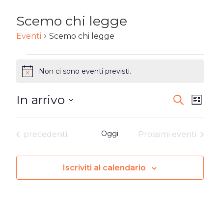
Scemo chi legge
Eventi
Scemo chi legge
EVENTI
Non ci sono eventi previsti.
Notice
In arrivo
EVENTI
Ev
Cerca
Lista
Seleziona
RICERC
Vi
la
Eventi
Oggi
precedenti
Prossimi eventi
E
Na
data.
VISTE
Iscriviti al calendario
NAVIG