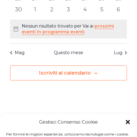
eventi
eventi
eventi
eventi
eventi
eventi
eventi
0
0
0
0
0
0
0
30
1
2
3
4
5
6
eventi
eventi
eventi
eventi
eventi
eventi
eventi
Nessun risultato trovato per Vai ai
prossimi
Notice
eventi in programma eventi
.
Mag
Questo mese
Lug
Iscriviti al calendario
Gestisci Consenso Cookie
Per fornire le migliori esperienze, utilizziamo tecnologie come i cookie,