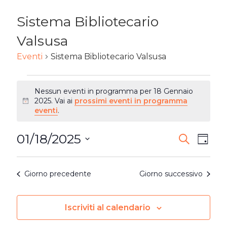
Sistema Bibliotecario
Valsusa
Eventi
Sistema Bibliotecario Valsusa
EVENTI
Nessun eventi in programma per 18 Gennaio
FOR
2025. Vai ai
prossimi eventi in programma
Notice
eventi
.
18
01/18/2025
EVENTI
Ev
Cerca
GENNAIO
Giorn
Seleziona
RICERC
2025
Vi
la
Giorno precedente
Giorno successivo
E
Na
data.
VISTE
Iscriviti al calendario
NAVIG