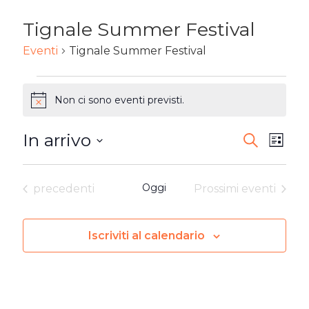
Tignale Summer Festival
Eventi
Tignale Summer Festival
EVENTI
Non ci sono eventi previsti.
Notice
In arrivo
EVENTI
Ev
Cerca
Lista
Seleziona
RICERC
Vi
la
Eventi
Oggi
precedenti
Prossimi eventi
E
Na
data.
VISTE
Iscriviti al calendario
NAVIG