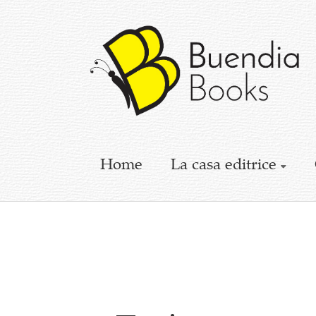
Buendia
Books
I
racconti
mettono
le
ali
Home
La casa editrice