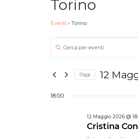
Torino
Eventi
Torino
EVENTI
EVENTI
Inserisci
Parola
FOR
RICERCA
Chiave.
12
E
12 Magg
Cerca
Oggi
MAGGIO
VISTE
Eventi
Seleziona
per
la
2026
NAVIGAZIONE
18:00
Parola
data.
Chiave.
12 Maggio 2026 @ 18
Cristina Co