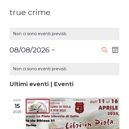
true crime
Non ci sono eventi previsti.
08/08/2026
EVENTI
Ev
Cerca
Mese
Seleziona
RICERC
Vi
CALENDARIO
la
Non ci sono eventi previsti.
E
DI
Na
data.
VISTE
Ultimi eventi | Eventi
EVENTI
NAVIG
APR
15
2025