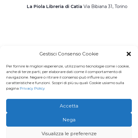
La Piola Libreria di Catia
Via Bibiana 31, Torino
Gestisci Consenso Cookie
Per fornire le migliori esperienze, utilizziamo tecnologie come i cookie,
Iscriviti a
Macondo Post
, la
anche di terze parti, per elaborare dati come il comportamento di
navigazione. Negare o ritirare il consenso può influire su alcune
Newsletter di BuendiaBooks
caratteristiche e funzioni. Scopri di più su quali Cookie usiamo sulla
pagina
Privacy Policy
La voglio!
Accetta
© 2026 · Buendia Books - P.I 11678260016 | C.F.
Nega
MGVFNC86L43L219J |
Privacy Policy
Visualizza le preferenze
Creato e aggiornato con cura da
Gloweb.it