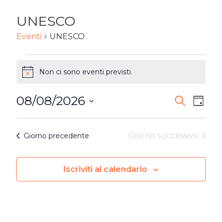
UNESCO
Eventi
UNESCO
EVENTI
Non ci sono eventi previsti.
Notice
FOR
08/08/2026
8
EVENTI
Ev
Cerca
Giorn
Seleziona
AGOSTO
RICERC
Vi
la
Giorno successivo
Giorno precedente
2026
E
Na
data.
VISTE
Iscriviti al calendario
NAVIG