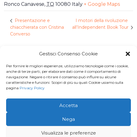
Ronco Canavese
,
TO
10080
Italy
+ Google Maps
I motori della rivoluzione
Presentazione e
chiacchierata con Cristina
all’Independent Book Tour
Converso
Gestisci Consenso Cookie
Per fornire le migliori esperienze, utilizziamo tecnologie come i cookie,
Iscriviti a
Macondo Post
, la
anche di terze parti, per elaborare dati come il comportamento di
navigazione. Negare o ritirare il consenso può influire su alcune
Newsletter di BuendiaBooks
caratteristiche e funzioni. Scopri di più su quali Cookie usiamo sulla
pagina
Privacy Policy
La voglio!
Accetta
© 2026 · Buendia Books - P.I 11678260016 | C.F.
Nega
MGVFNC86L43L219J |
Privacy Policy
Visualizza le preferenze
Creato e aggiornato con cura da
Gloweb.it