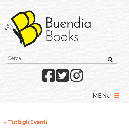
Buendia
Books
I
racconti
mettono
le
ali
Facebook
Twitter
Instagram
« Tutti gli Eventi